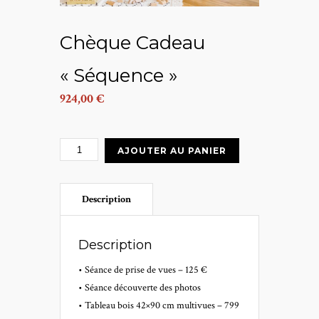
Chèque Cadeau
« Séquence »
924,00
€
quantité
AJOUTER AU PANIER
de
Chèque
Description
Cadeau
"Séquence"
Description
• Séance de prise de vues – 125 €
• Séance découverte des photos
• Tableau bois 42×90 cm multivues – 799